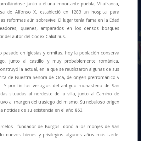
rollándose junto a él una importante puebla, Villafranca,
osa de Alfonso X, estableció en 1283 un hospital para
 las reformas aún sobrevive. El lugar tenía fama en la Edad
lteadores, quienes, amparados en los densos bosques
ir del autor del Codex Calixtinus.
o pasado en iglesias y ermitas, hoy la población conserva
ago, junto al castillo y muy probablemente románica,
construyó la actual, en la que se reutilizaron algunas de sus
ermita de Nuestra Señora de Oca, de origen prerrománico y
. Y por fin los vestigios del antiguo monasterio de San
adas situadas al nordeste de la villa, junto al Camino de
uvo al margen del trasiego del mismo. Su nebuloso origen
 noticias de su existencia en el año 863.
Porcelos –fundador de Burgos- donó a los monjes de San
ndo nuevos bienes y privilegios algunos años más tarde.