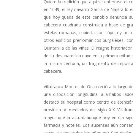
Quiere la tradición que aquí se enterrase el
en 1049, el rey navarro García de Nájera lo 
que hoy queda de este cenobio denuncia su 
cabecera cuadrada construida a base de gran
estelas romanas, cubierta con cúpula y arco
otros edificios prerrománicos burgaleses, co
Quintanilla de las Viñas. El insigne historiad
de su desaparecida nave en la primera mitad del
la misma centuria, un fragmento de imposta
cabecera.
Villafranca Montes de Oca creció a lo largo d
una disposición longitudinal a amabos lad
destacó su hospital como centro de atención
provincia. A mediados del siglo XIX Villaf
mayor que la actual, aunque hoy en día si
farmacia y hoteles. Los aucenses aún conser
llevan a cabo todos los años por San Antón.