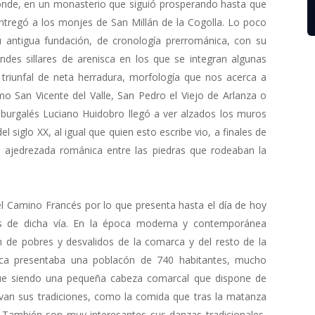
 conde, en un monasterio que siguió prosperando hasta que
entregó a los monjes de San Millán de la Cogolla. Lo poco
antigua fundación, de cronología prerrománica, con su
des sillares de arenisca en los que se integran algunas
 triunfal de neta herradura, morfología que nos acerca a
mo San Vicente del Valle, San Pedro el Viejo de Arlanza o
or burgalés Luciano Huidobro llegó a ver alzados los muros
 siglo XX, al igual que quien esto escribe vio, a finales de
 ajedrezada románica entre las piedras que rodeaban la
el Camino Francés por lo que presenta hasta el día de hoy
os de dicha vía. En la época moderna y contemporánea
 de pobres y desvalidos de la comarca y del resto de la
ranca presentaba una poblacón de 740 habitantes, mucho
gue siendo una pequeña cabeza comarcal que dispone de
van sus tradiciones, como la comida que tras la matanza
 También son muy interesantes sus danzas tradicionales,