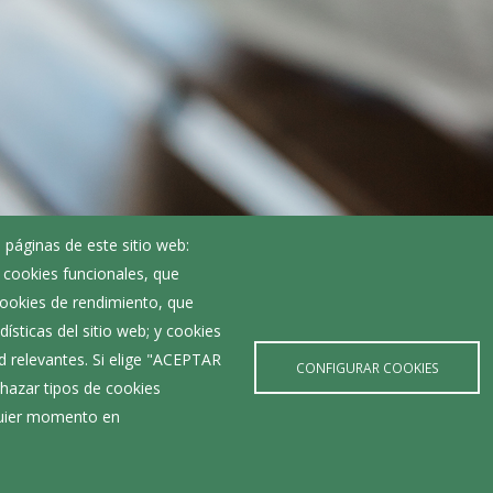
 páginas de este sitio web:
; cookies funcionales, que
 cookies de rendimiento, que
ísticas del sitio web; y cookies
d relevantes. Si elige "ACEPTAR
CONFIGURAR COOKIES
hazar tipos de cookies
Pliego de Condiciones Téc
lquier momento en