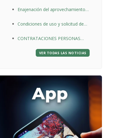
del coto de caza
Enajenación del aprovechamiento
maderable del monte de utilidad
Condiciones de uso y solicitud de
pública nº 61, denominado
biotrituradoras
Montesuso
CONTRATACIONES PERSONAS
CON DISCAPACIDAD SUBVENCIÓN
VER TODAS LAS NOTICIAS
JUNTA DE CASTILLA Y LEÓN
ELEX/21/BU/40