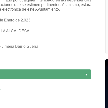
minado por cualquier interesado en las dependencias
gaciones que se estimen pertinentes. Asimismo, estará
de electrónica de este Ayuntamiento
.
de Enero de 2.023.
LA ALCALDESA
- Jimena Barrio Guerra
▼
-